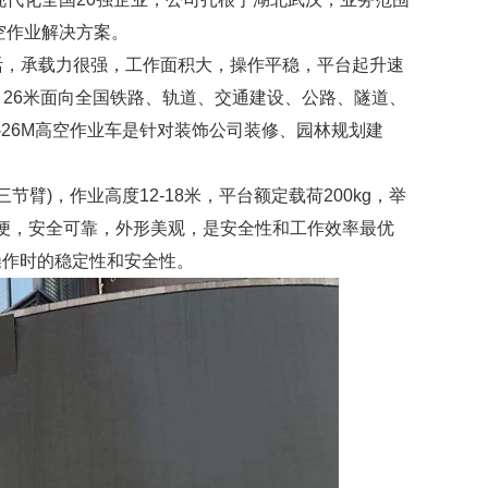
空作业解决方案。
活，承载力很强，工作面积大，操作平稳，平台起升速
米、26米面向全国铁路、轨道、交通建设、公路、隧道、
-26M高空作业车是针对装饰公司装修、园林规划建
臂)，作业高度12-18米，平台额定载荷200kg，举
方便，安全可靠，外形美观，是安全性和工作效率最优
操作时的稳定性和安全性。