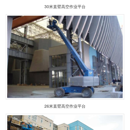
30米直臂高空作业平台
26米直臂高空作业平台