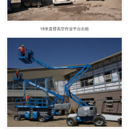
18米直臂高空作业平台出租