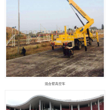
混合臂高空车