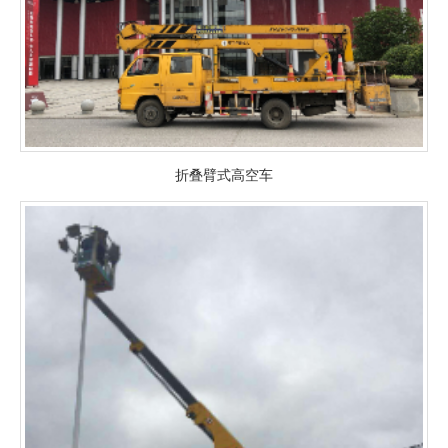
折叠臂式高空车