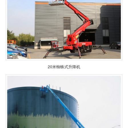
20米蜘蛛式升降机