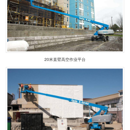
20米直臂高空作业平台