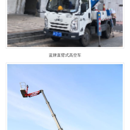
蓝牌直臂式高空车