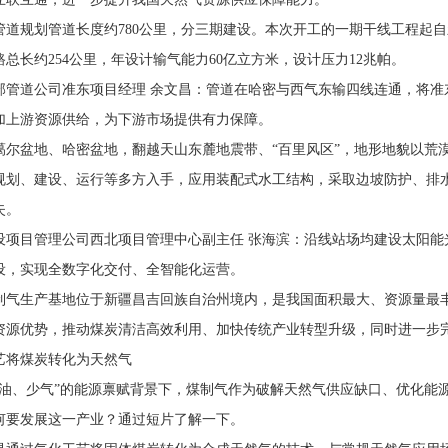
管道规划管道长度约780公里，分三期建设。本次开工的一期干线工程起
总长约254公里，年设计输气能力60亿立方米，设计压力12兆帕。
部管道公司准东项目经理 余文昌：管道在哈密与西气东输四线连通，将准
加上游资源供给，为下游市场提供有力保障。
噶尔盆地、哈密盆地，翻越天山东麓地震带、“百里风区”，地形地貌以荒
规划、建设、运行等多方入手，应用装配式水工结构，采取边坡防护、排
失。
设项目管理公司西北项目管理中心副主任 张海滨：沿线站场均建设太阳能
设，实现全数字化交付、全智能化运营。
制气生产基地位于新疆昌吉回族自治州境内，是我国面积最大、资源量最
资源优势，推动煤炭清洁高效利用、加快传统产业转型升级，同时进一步
艺将煤炭转化为天然气
缺油、少气”的能源禀赋背景下，煤制气作为破解天然气供应缺口、优化能
何要发展这一产业？通过短片了解一下。