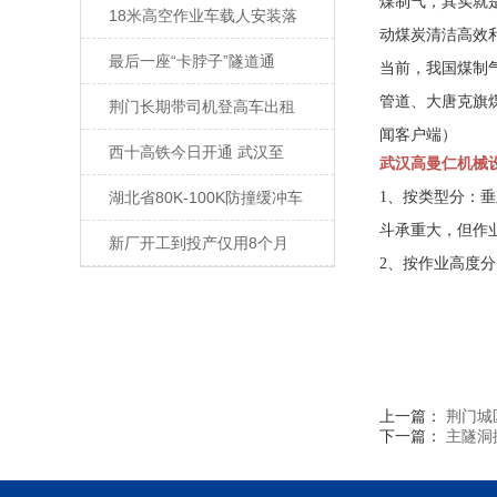
煤制气，其实就
18米高空作业车载人安装落
动煤炭清洁高效
最后一座“卡脖子”隧道通
当前，我国煤制
管道、大唐克旗煤
荆门长期带司机登高车出租
闻客户端）
西十高铁今日开通 武汉至
武汉高曼仁机械设备
湖北省80K-100K防撞缓冲车
1、按类型分：
斗承重大，但作
新厂开工到投产仅用8个月
2、按作业高度分：
上一篇：
荆门城
下一篇：
主隧洞