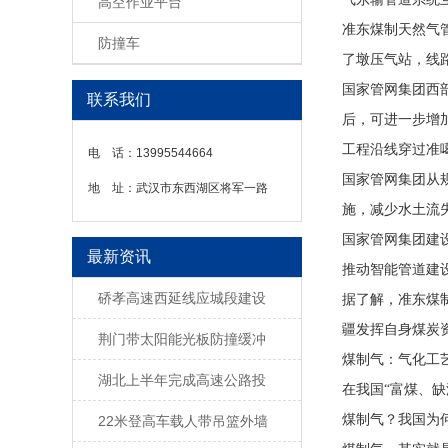
高空作业平台
准东煤制天然气
防撞车
了墩压气站，线路
国家管网集团西
联系我们
后，可进一步增
工程沿线穿过准
电 话：
13995544664
国家管网集团从
地 址：
武汉市东西湖区将军一路
施，减少水土流
国家管网集团建
最新资讯
推动智能管道建
硚孝高速西延线应城段建设
据了解，准东煤
疆发挥自身煤炭
荆门带太阳能光板防撞缓冲
煤制气：气化工
湖北上半年完成高速公路投
在我国“富煤、
煤制气？我国为
22米登高车载人带吊篮外墙