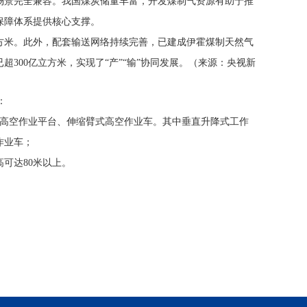
场景完全兼容。我国煤炭储量丰富，开发煤制气资源有助于推
保障体系提供核心支撑。
立方米。此外，配套输送网络持续完善，已建成伊霍煤制天然气
300亿立方米，实现了“产”“输”协同发展。（来源：央视新
：
式高空作业平台、伸缩臂式高空作业车。其中垂直升降式工作
作业车；
外高可达80米以上。