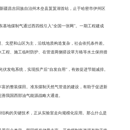
自新疆昌吉回族自治州木垒县芨芨湖首站，止于哈密市伊州区
东基地煤制气通过西四线引入“全国一张网”。一期工程建成
漠、戈壁和山区为主，沿线地质构造复杂，社会依托条件差。
水工程、施工临时防护、在管道两侧搭设草方格等水土保持措
光伏发电系统，实现投产后“自发自用”，有效促进节能减排。
丰富的整装煤田。准东煤制天然气管道的建设，有助于促进新
完善我国西部油气能源战略大通道。
源结构的关键技术，正从实验室走向规模化应用。那么什么是