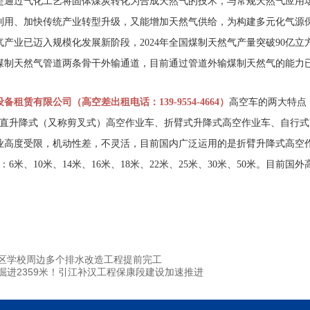
是通过气化工艺将固体煤炭转化为合成天然气的技术，与常规天然气应用
利用、加快传统产业转型升级，又能增加天然气供给，为构建多元化气源
气产业已迈入规模化发展新阶段，2024年全国煤制天然气产量突破90亿
制天然气管道两条骨干外输通道，目前通过管道外输煤制天然气的能力已超
租赁有限公司（高空差出租电话：139-9554-4664）
高空车的两大特点
垂直升降式（又称剪叉式）高空作业车、折臂式升降式高空作业车、自行
业高度受限，机动性差，不灵活，目前国内广泛运用的是折臂升降式高空
6米、10米、14米、16米、18米、22米、25米、30米、50米。目前国
区学校周边多个排水改造工程提前完工
掘进2359米！引江补汉工程保康段建设加速推进