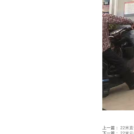
上一篇：
22米
下一篇：
22米