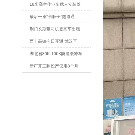
18米高空作业车载人安装落
最后一座“卡脖子”隧道通
荆门长期带司机登高车出租
西十高铁今日开通 武汉至
湖北省80K-100K防撞缓冲车
新厂开工到投产仅用8个月