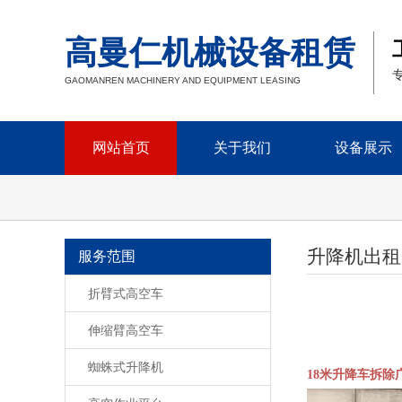
高曼仁机械设备租赁
GAOMANREN MACHINERY AND EQUIPMENT LEASING
网站首页
关于我们
设备展示
升降机出租
服务范围
折臂式高空车
伸缩臂高空车
蜘蛛式升降机
18米升降车拆除广